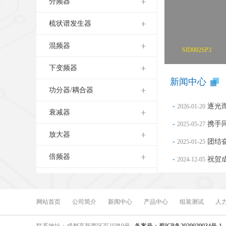
分频器
动态范围(dB):67
上升时间(ns):9
梳状谱发生器
下降时间(ns):14
工作电压(V):3.3
混频器
SID002SP3
下变频器
新闻中心
功分器/耦合器
-
逐光
2026-01-20
衰减器
-
携手同
2025-05-27
放大器
-
团结奋
2025-01-25
倍频器
-
祝贺成
2024-12-05
-
关于
2024-07-16
数模转换器
-
您用芯
2024-07-10
SPI
网站首页
公司简介
新闻中心
产品中心
组装测试
人
-
北大
2024-04-28
电调均衡器