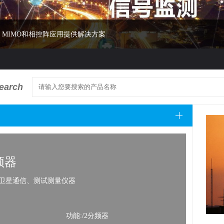
ive MIMO和相控阵应用提供解决方案
earch
频器
模
卫星通信、测试测量仪器
雷达、
功能:/2分频器
SIP012