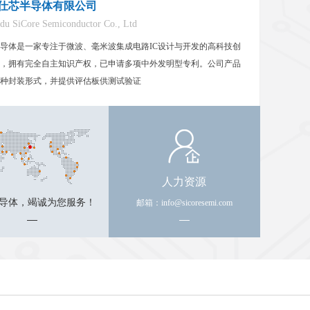
功能:180°连续移相
仕芯半导体有限公司
移相范围(deg）:＞180°
du SiCore Semiconductor Co., Ltd
插入损耗(dB）:2
导体是一家专注于微波、毫米波集成电路IC设计与开发的高科技创
回波损耗(dB):15
，拥有完全自主知识产权，已申请多项中外发明型专利。公司产品
种封装形式，并提供评估板供测试验证
人力资源
导体，竭诚为您服务！
邮箱：info@sicoresemi.com