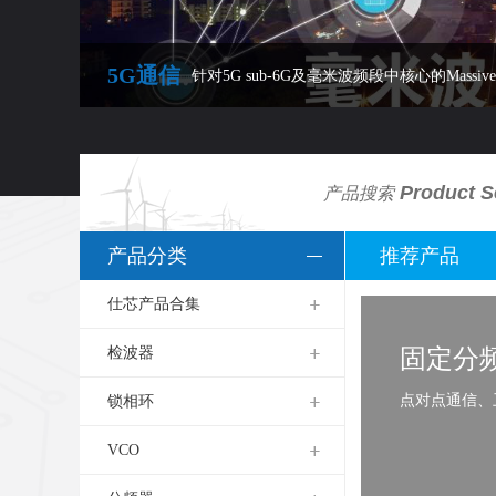
5G通信
针对5G sub-6G及毫米波频段中核心的Mass
Product S
产品搜索
产品分类
推荐产品
仕芯产品合集
固定分
检波器
率监控/接受信号强度/点对点无线电
点对点通信、
锁相环
VCO
频率范围(GHz):0.5~12