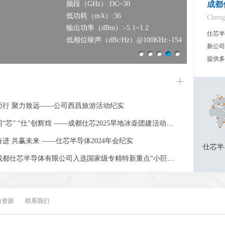
频段（GHz）:DC~30
成都
低功耗（mA）:36
Cheng
输出功率（dBm）:-5.1~1.2
仕芯半
低相位噪声（dBc/Hz）@100KHz:-154
新公司
提供多
而行 聚力致远——公司西昌旅游活动纪实
“芯” “仕”创辉煌 ——成都仕芯2025旱地冰壶团建活动纪实
进 共赢未来 ——仕芯半导体2024年会纪实
仕芯半
都仕芯半导体有限公司入选国家级专精特新重点“小巨人”企业
假冒我公司名义进行虚假招聘的声明
，我用心——成都仕芯（Sicoresemi）参加2024慕尼黑上海电子展
力资源
联系我们
光华管理学院张峥教授、成都高新区领导赴我司考察交流